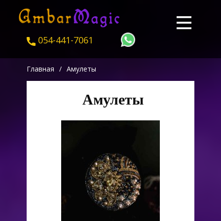
054-441-7061
Главная
/
Амулеты
Амулеты