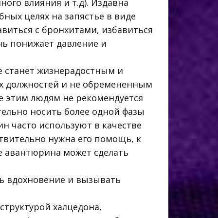
ого влияния и т.д). Издавна
бных целях на запястье в виде
равиться с бронхитами, избавиться
ень понижает давление и
же станет жизнерадостным и
х должностей и не обремененным
же этим людям не рекомендуется
тельно носить более одной фазы
ин часто используют в качестве
ствительно нужна его помощь, к
е авантюрина может сделать
ть вдохновение и вызывать
 структурой халцедона,