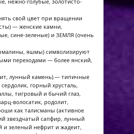
е, нежно-голубые, золотисто-
нять свой цвет при вращении
сты) — женские камни,
е, сине-зеленые) и ЗЕМЛЯ (очень
турмалины, яшмы) символизируют
ными переходами — более янский,
цит, лунный камень).— типичные
 сердолик, горный хрусталь,
ллы, тигровый и бычий глаз,
варц-волосатик, родолит,
роши как талисманы (активное
ний звездчатый сапфир, лунный
ый и зеленый нефрит и жадеит,