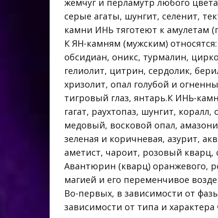
жемчуг и перламутр любого цвета,
серые агаты, шунгит, селенит, те
камни ИНЬ тяготеют к амулетам (
К ЯН-камням (мужским) относятся:
обсидиан, оникс, турмалин, цирко
гелиолит, цитрин, сердолик, бери
хризолит, опал голубой и огненны
тигровый глаз, янтарь.К ИНЬ-камн
гагат, раухтопаз, шунгит, коралл
медовый, восковой опал, амазонит
зеленая и коричневая, азурит, ак
аметист, чароит, розовый кварц, 
Авантюрин (кварц) оранжевого, р
магией и его переменчивое возде
Во-первых, в зависимости от фазы
зависимости от типа и характера 