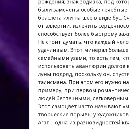
рождения; знак зодиака, под кото
были замечены особые лечебные с
браслета или на шее в виде бус. 
от аллергии, излечить сердечнос
способствует более быстрому заж
Не стоит думать, что каждый чел
удачливым. Этот минерал больше
семейными узами, то есть тем, к
использовать авантюрин долгое в
луны подряд, поскольку он, спуст
талисмана. При этом его нужно на
примеру, при первом романтичес
людей беспечными, легковерным
Этот самоцвет часто называют «
творческие порывы у художников,
Агат – одна из разновидностей к