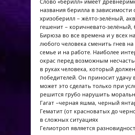
Слово «берилл» имеет древнеримс
названия берилла в зависимости 
хризоберилл – жёлто-зелёный, ак
гешенит – коричневато-зелёный, б
Бирюза во все времена и у всех 
любого человека сменить гнев на
семье и на работе. Наиболее инт
окрас перед возможным несчастье
в руках человека, который долже
победителей. Он приносит удачу 
может это сделать только при усл
решится грубо нарушить моральны
Гагат –черная яшма, черный янтар
Гематит (от красноватых до черно
в сложных ситуациях
Гелиотроп является разновиднос