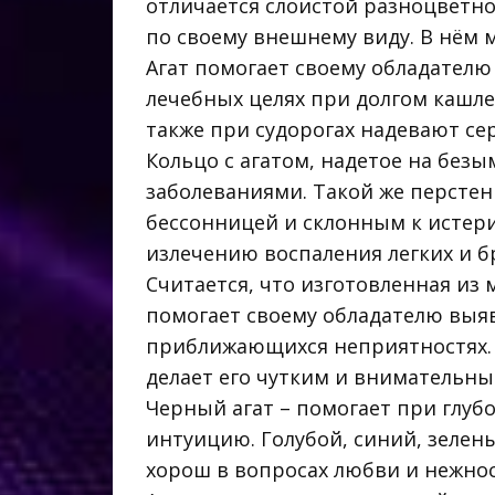
отличается слоистой разноцветно
по своему внешнему виду. В нём 
Агат помогает своему обладателю 
лечебных целях при долгом кашле 
также при судорогах надевают сер
Кольцо с агатом, надетое на бе
заболеваниями. Такой же персте
бессонницей и склонным к истер
излечению воспаления легких и б
Считается, что изготовленная из 
помогает своему обладателю выя
приближающихся неприятностях. А
делает его чутким и внимательны
Черный агат – помогает при глуб
интуицию. Голубой, синий, зелен
хорош в вопросах любви и нежнос