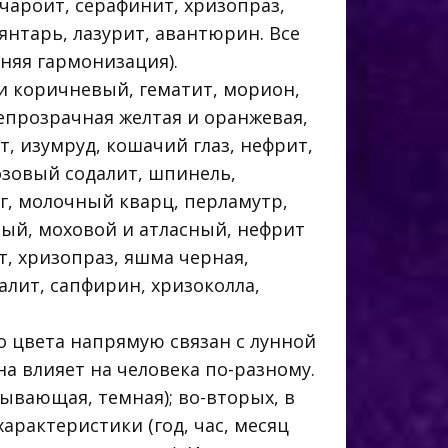
 чароит, серафинит, хризопраз,
 янтарь, лазурит, авантюрин. Все
няя гармонизация).
 и коричневый, гематит, морион,
непрозрачная желтая и оранжевая,
т, изумруд, кошачий глаз, нефрит,
розовый содалит, шпинель,
нг, молочный кварц, перламутр,
лтый, моховой и атласный, нефрит
т, хризопраз, яшма черная,
алит, сапфирин, хризоколла,
о цвета напрямую связан с лунной
а влияет на человека по-разному.
бывающая, темная); во-вторых, в
арактеристики (год, час, месяц