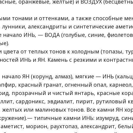
асные, оранжевые, желтые) и ВОЗДУХ (бесцветны
ыми тонами и оттенками, а также способные ме
 лунники, александриты и синтетические амети
ачало ИНЬ, — ВОДА (голубые, синие, фиолетовы
ые).
 цвета от теплых тонов к холодным (топазы, 
ностей ИНЬ и ЯН. Камень с резкими и контраст
ачало ЯН (корунд, алмаз), мягкие — ИНЬ (каль
апфир, красный гранат, огненный опал, карнеол,
оид, прозрачный и чистый янтарь, красные кора
ллит, сардоникс, эвдиалит, пирит, рутиловый к
 желтых или малиновых тонов. Все камни ЯН хо
окружение).— типичные камни ИНЬ: изумруд, си
, аметист, морион, раухтопаз, александрит, бел