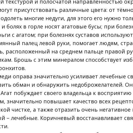
й текстурой и полосчатой направленностью окр
могут присутствовать различные цвета: от тёмно
одолеть многие недуги, для этого его нужно тол
и болях в горле носят агатовые бусы; при болез
ьги с агатом; при болезнях суставов используют
зымянный палец левой руки, помогает людям, с
нь, расположенный на среднем пальце правой р
икам. Брошь с этим минералом способствует из
ронхитов.
меди оправа значительно усиливает лечебные св
вить обман и обнаружить недоброжелателей. Он
гат побуждает своего владельца к восприятию 
м, значительно повышает качество всех рецепто
окой чистке, а также отразить очень негативное
ый – лечебные. Коричневый восстанавливает свя
ти.