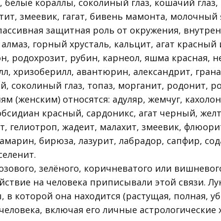
 белые кораллы, соколиный глаз, кошачий глаз,
ктит, змеевик, гагат, бивень мамонта, молочный
пассивная защитная роль от окружения, внутрен
 алмаз, горный хрусталь, кальцит, агат красный
н, родохрозит, рубин, карнеол, яшма красная, 
лл, хризоберилл, авантюрин, александрит, грана
й, соколиный глаз, топаз, морганит, родонит, 
ям (женским) относятся: адуляр, жемчуг, кахоло
, обсидиан красный, сардоникс, агат черный, же
, гелиотроп, жадеит, малахит, змеевик, флюори
вамарин, бирюза, лазурит, лабрадор, сапфир, сод
селенит.
озового, зелёного, коричневатого или вишневог
йствие на человека приписывали этой связи. Лун
, в которой она находится (растущая, полная, у
человека, включая его личные астрологические х