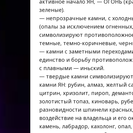
активное начало ЯН, — ОГОНЬ (кр
зеленые).
— непрозрачные камни, с холодн
(опалы за исключением огненных,
символизируют противоположное н
темные, темно-коричневые, черн
— камни с заметными переходами
единство и борьбу противополож
с плавными — иньский.
— твердые камни символизируют н
камни ЯН: рубин, алмаз, желтый с
цитрин, хризолит, пироп, демант
золотистый топаз, киноварь, рубе
разновидности шпинели красных,
воздействие на владельца и его 
камень, лабрадор, кахолонг, опал