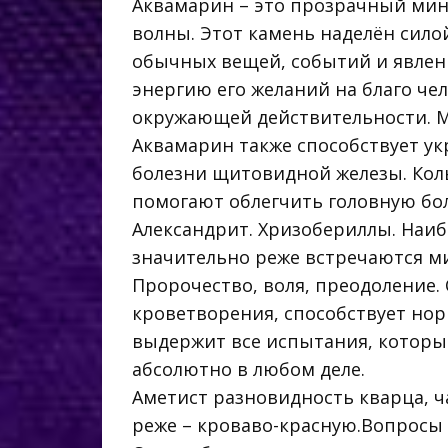
Аквамарин – это прозрачный мине
волны. Этот камень наделён сило
обычных вещей, событий и явлен
энергию его желаний на благо че
окружающей действительности. М
Аквамарин также способствует у
болезни щитовидной железы. Кол
помогают облегчить головную бо
Александрит. Хризобериллы. Наиб
значительно реже встречаются ми
Пророчество, воля, преодоление.
кроветворения, способствует нор
выдержит все испытания, которым 
абсолютно в любом деле.
Аметист разновидность кварца, ч
реже – кроваво-красную.Вопросы 