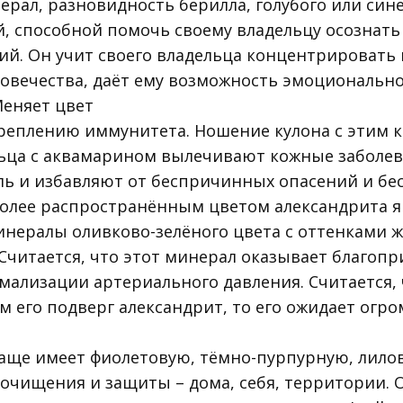
рал, разновидность берилла, голубого или сине
й, способной помочь своему владельцу осознат
ий. Он учит своего владельца концентрировать
ловечества, даёт ему возможность эмоциональн
еняет цвет
креплению иммунитета. Ношение кулона с этим 
ьца с аквамарином вылечивают кожные заболев
ль и избавляют от беспричинных опасений и бе
олее распространённым цветом александрита яв
нералы оливково-зелёного цвета с оттенками ж
 Считается, что этот минерал оказывает благоп
мализации артериального давления. Считается, 
его подверг александрит, то его ожидает огром
аще имеет фиолетовую, тёмно-пурпурную, лилов
очищения и защиты – дома, себя, территории. Об