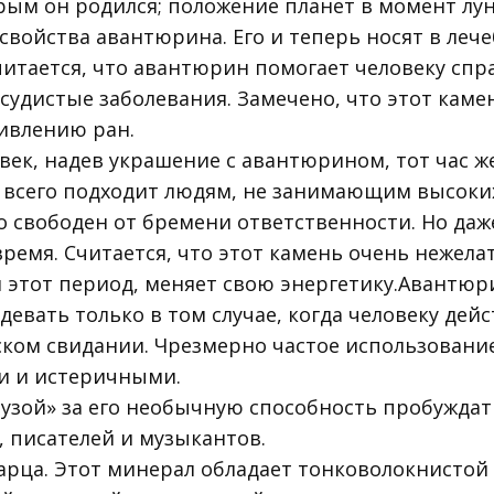
рым он родился; положение планет в момент лунн
войства авантюрина. Его и теперь носят в лече
Считается, что авантюрин помогает человеку сп
осудистые заболевания. Замечено, что этот кам
ивлению ран.
овек, надев украшение с авантюрином, тот час 
 всего подходит людям, не занимающим высоки
то свободен от бремени ответственности. Но да
ремя. Считается, что этот камень очень нежела
я этот период, меняет свою энергетику.Авантюр
девать только в том случае, когда человеку дей
ком свидании. Чрезмерно частое использовани
и и истеричными.
музой» за его необычную способность пробужда
 писателей и музыкантов.
варца. Этот минерал обладает тонковолокнистой