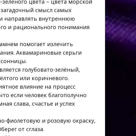
-зелёного цвета – цвета морской
ь загадочный смысл самых
 и направлять внутреннюю
ого и рационального понимания
камнем помогает излечить
ания. Аквамариновые серьги
ссонницы.
ляется голубовато-зелёный,
ёлтого или коричневого.
риятное влияние на процесс
что если человек благополучно
ная слава, счастье и успех
о-фиолетовую и розовую окраску,
ерег от сглаза.