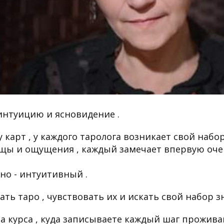
интуицию и ясновидение .
карт , у каждого таролога возникает свой набо
ащы и ощущения , каждый замечает впервую оче
но - интуитивный .
ть таро , чувствовать их и искать свой набор з
а курса , куда записываете каждый шаг проживан