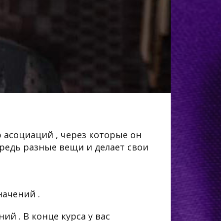
р асоциаций , через которые он
редь разные вещи и делает свои
начений .
ий . В конце курса у вас