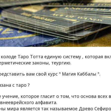
 колоде Таро Тотта единую систему , которая в
герметические законы, теургию.
редставить вам свой курс " Магия Каббалы ".
зана с таро ?
учение, которое гласит о том, что основа всех
евнееврейского алфавита.
ны мира является так называемое Древо Сефиро