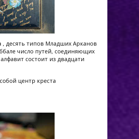
а , десять типов Младших Арканов
каббале число путей, соединяющих
 алфавит состоит из двадцати
собой центр креста