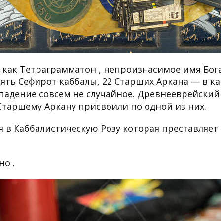
 как Тетраграмматон , непроизнасимое имя Бог
десять Сефирот каббалы, 22 Старших Аркана — в 
впадение совсем не случайное. Древнееврейский
 Старшему Аркану присвоили по одной из них.
 в Каббалистическую Розу которая преставляет 
но .