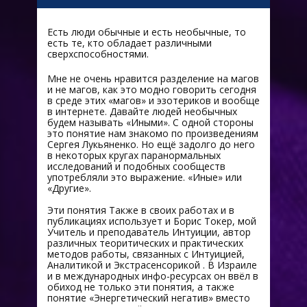
Есть люди обычные и есть необычные, то
есть те, кто обладает различными
сверхспособностями.
Мне не очень нравится разделение на магов
и не магов, как это модно говорить сегодня
в среде этих «магов» и эзотериков и вообще
в интернете. Давайте людей необычных
будем называть «Иными». С одной стороны
это понятие нам знакомо по произведениям
Сергея Лукьяненко. Но ещё задолго до него
в некоторых кругах паранормальных
исследований и подобных сообществ
употребляли это выражение. «Иные» или
«Другие».
Эти понятия Также в своих работах и в
публикациях использует и Борис Токер, мой
Учитель и преподаватель Интуиции, автор
различных теоритических и практических
методов работы, связанных с Интуицией,
Аналитикой и Экстрасенсорикой . В Израиле
и в международных инфо-ресурсах он ввёл в
обиход не только эти понятия, а также
понятие «Энергетический негатив» вместо