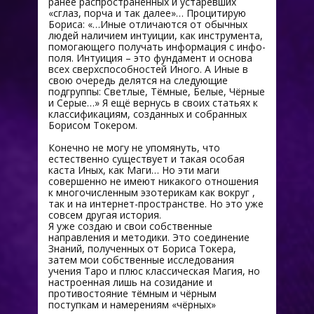
ранее распространённых и устаревших
«сглаз, порча и так далее»… Процитирую
Бориса: «…Иные отличаются от обычных
людей наличием интуиции, как инструмента,
помогающего получать информация с инфо-
поля. Интуиция – это фундамент и основа
всех сверхспособностей Иного. А Иные в
свою очередь делятся на следующие
подгруппы: Светлые, Тёмные, Белые, Чёрные
и Серые…» Я ещё вернусь в своих статьях к
классификациям, созданных и собранных
Борисом Токером.
Конечно не могу не упомянуть, что
естественно существует и такая особая
каста Иных, как Маги… Но эти маги
совершенно не имеют никакого отношения
к многочисленным эзотерикам как вокруг ,
так и на интернет-пространстве. Но это уже
совсем другая история.
Я уже создаю и свои собственные
направления и методики. Это соединение
Знаний, полученных от Бориса Токера,
затем мои собственные исследования
учения Таро и плюс классическая Магия, но
настроенная лишь на созидание и
противостояние тёмным и чёрным
поступкам и намерениям «чёрных»