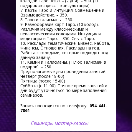
колодой Таро. Азы» – (2 дня). – 500. ( в
подарок экспресс – консультация)
7. Карты Таро и Интуиция. Совмещение и
Взаимодействие. – 350.
8. Таро и талисманы. -250.
9. Разнообразие карт Таро. (10 колод).
Различия между классическими и
неклассическими колодами. Интуиция и
медитации в Таро. – 350. Сны с Таро.
10. Расклады тематические: Бизнес, Работа,
Финансы, Отношения, Расклады на год.
Работа с колодами, которые подходят под
данную задачу.
11. Камни и Талисманы. ( Плюс Талисман в
подарок). – 250.
Предполагаемые дни проведения занятий:
Четверг (после 18-00)
Пятница (после 15-00)
Суббота (с 11-00). Точное время занятий и
дни будут уточняться по мере заполнения
семинаров.
Запись проводится по телефону:
054-441-
7061
Семинары
мастер-классы