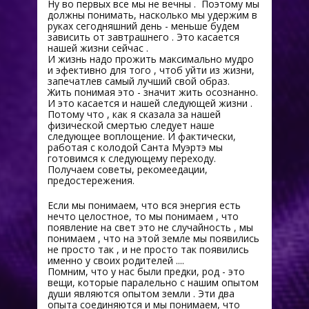
Ну во первых все мы не вечны . Поэтому мы
должны понимать, насколько мы удержим в
руках сегодняшний день - меньше будем
зависить от завтрашнего . Это касается
нашей жизни сейчас .
И жизнь надо прожить максимально мудро
и эфективно для того , чтоб уйти из жизни,
запечатлев самый лучший свой образ.
Жить понимая это - значит жить осознанно.
И это касается и нашей следующей жизни .
Потому что , как я сказала за нашей
физической смертью следует наше
следующее воплощение. И фактически,
работая с колодой Санта Муэртэ мы
готовимся к следующему переходу.
Получаем советы, рекомеедации,
предостережения.
Если мы понимаем, что вся энергия есть
нечто целостное, то мы понимаем , что
появление на свет это не случайность , мы
понимаем , что на этой земле мы появились
не просто так , и не просто так появились
именно у своих родителей ....
Помним, что у нас были предки, род - это
вещи, которые паралельно с нашим опытом
души являются опытом земли . Эти два
опыта соединяются и мы понимаем, что